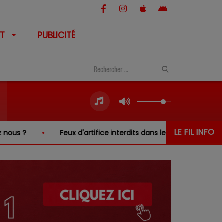
T
PUBLICITÉ
LE FIL INFO
 ?
Feux d'artifice interdits dans le Cher… sauf au-dessu