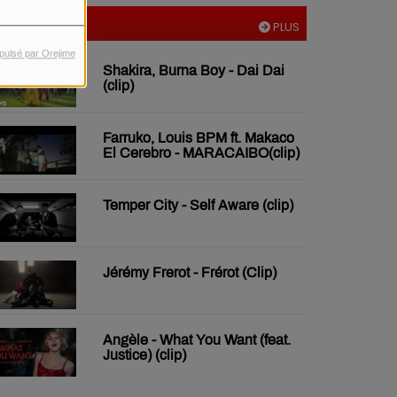
VIDÉOS
PLUS
pulsé par Orejime
Shakira, Burna Boy - Dai Dai
(clip)
Farruko, Louis BPM ft. Makaco
El Cerebro - MARACAIBO(clip)
Temper City - Self Aware (clip)
Jérémy Frerot - Frérot (Clip)
Angèle - What You Want (feat.
Justice) (clip)