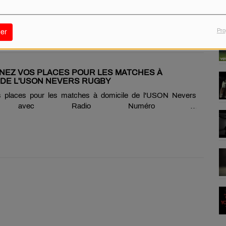
Selector("iframe").addEventListener("load", function() {
window.scrollTo({ top: 350, left: 0, behavior: 'smooth' }); });
Pro
er
GNEZ VOS PLACES POUR LES MATCHES À
 DE L'USON NEVERS RUGBY
 places pour les matches à domicile de l'USON Nevers
y avec Radio Numéro 1
Selector("iframe").addEventListener("load", function() {
window.scrollTo({ top: 350, left: 0, behavior: 'smooth' }); });