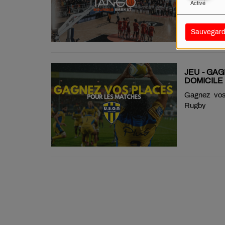
document.query
Activé
Sauvegard
JEU - GA
DOMICILE
Gagnez vos
Rugb
document.query