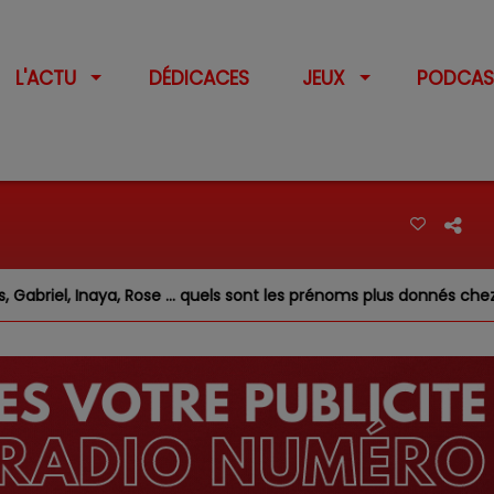
L'ACTU
DÉDICACES
JEUX
PODCAS
riel, Inaya, Rose … quels sont les prénoms plus donnés chez nous