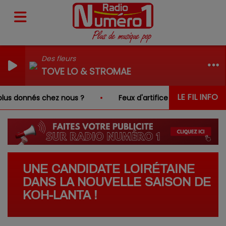
Des fleurs
TOVE LO & STROMAE
LE FIL INFO
lus donnés chez nous ?
Feux d'artifice interdits dans le
UNE CANDIDATE LOIRÉTAINE
DANS LA NOUVELLE SAISON DE
KOH-LANTA !