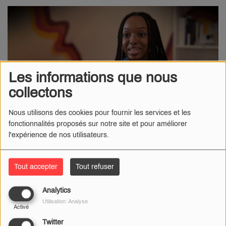
Les informations que nous
collectons
Nous utilisons des cookies pour fournir les services et les
fonctionnalités proposés sur notre site et pour améliorer
l'expérience de nos utilisateurs.
25 FÉVRIER 2025
Radio Numéro 1
- Andréa, 24 ans et habitante du Loiret,
Tout accepter
Tout refuser
participe à la 27
ᵉ
saison de
Koh-Lanta
, diffusée sur TF1
Analytics
dès le 25 février. Intitulée
La Revanche des 4 terres
,
Utilisation: Analyse
l’émission regroupe 24 candidats répartis en quatre
Activé
équipes selon leur région. L’étudiante rejoindra celle du
Twitter