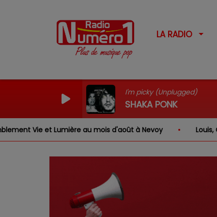
LA RADIO
I'm picky (Unplugged)
SHAKA PONK
 Vie et Lumière au mois d'août à Nevoy
Louis, Gabriel