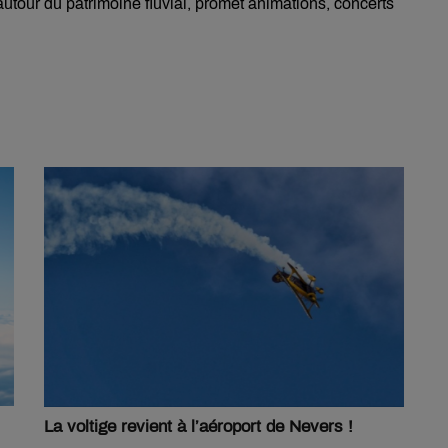
l autour du patrimoine fluvial, promet animations, concerts
La voltige revient à l’aéroport de Nevers !