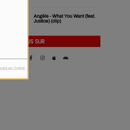
Angèle - What You Want (feat.
Justice) (clip)
SUIVEZ-NOUS SUR
pulsé par Orejime