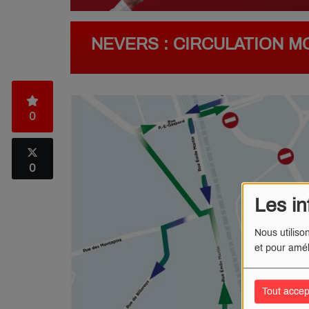
NEVERS : CIRCULATION MO
0
0
Les in
Nous utiliso
et pour amél
Tout accep