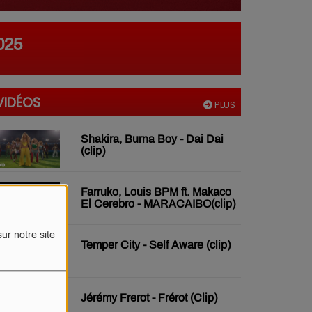
025
VIDÉOS
PLUS
Shakira, Burna Boy - Dai Dai
(clip)
Farruko, Louis BPM ft. Makaco
El Cerebro - MARACAIBO(clip)
ur notre site
Temper City - Self Aware (clip)
Jérémy Frerot - Frérot (Clip)