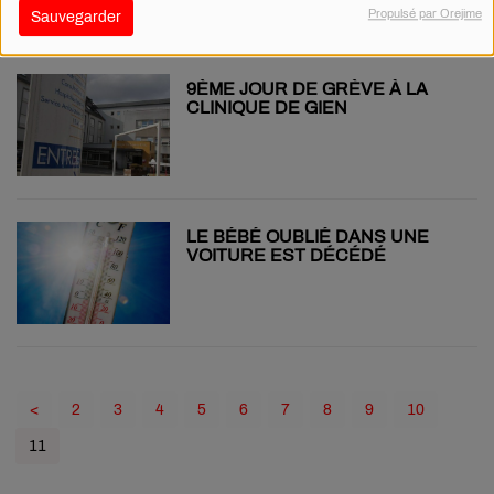
Propulsé par Orejime
Sauvegarder
9ÈME JOUR DE GRÈVE À LA
CLINIQUE DE GIEN
LE BÉBÉ OUBLIÉ DANS UNE
VOITURE EST DÉCÉDÉ
<
2
3
4
5
6
7
8
9
10
11