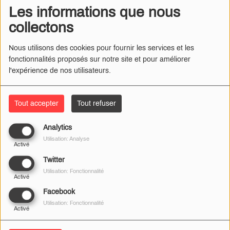
FERMÉ DÈS LUNDI
Les informations que nous
collectons
Nous utilisons des cookies pour fournir les services et les
fonctionnalités proposés sur notre site et pour améliorer
LE RASSEMBLEMENT
l'expérience de nos utilisateurs.
COMMENCE DIMANCHE
Tout accepter
Tout refuser
Analytics
DHL A FERMÉ À BRIARE
Utilisation: Analyse
Activé
Twitter
Utilisation: Fonctionnalité
Activé
Facebook
NEVOY : IL Y AURA BIEN UN
Utilisation: Fonctionnalité
Activé
RASSEMBLEMENT
ÉVANGÉLIQUE CET ÉTÉ