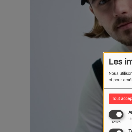
Les in
Nous utiliso
et pour amél
Tout accep
A
Ut
Activé
Tw