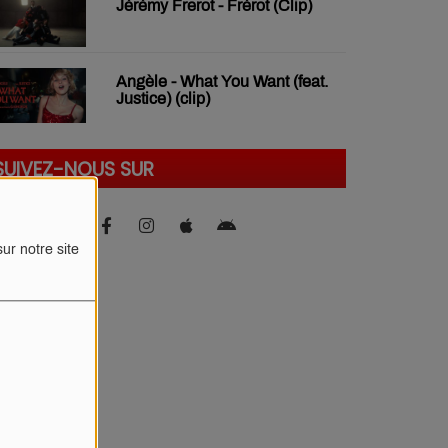
Jérémy Frerot - Frérot (Clip)
Angèle - What You Want (feat.
Justice) (clip)
SUIVEZ-NOUS SUR
ur notre site