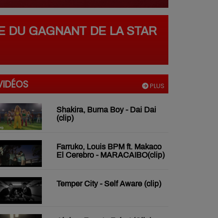
LE DU GAGNANT DE LA STAR
VIDÉOS
PLUS
Shakira, Burna Boy - Dai Dai
(clip)
Farruko, Louis BPM ft. Makaco
El Cerebro - MARACAIBO(clip)
Temper City - Self Aware (clip)