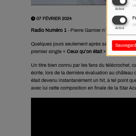
Ut
Activé
F
07 FÉVRIER 2024
Ut
Activé
Radio Numéro 1
- Pierre Garnier n’a pas perdu d
Quelques jours seulement après sa victoire à la S
Sauvegard
premier single «
Ceux qu’on était
».
Un titre bien connu par les fans du télécrochet, c
écrite, lors de la dernière évaluation au château
était devenu instantanément un hit, à tel point que
avec lui cette composition en finale de la Star A