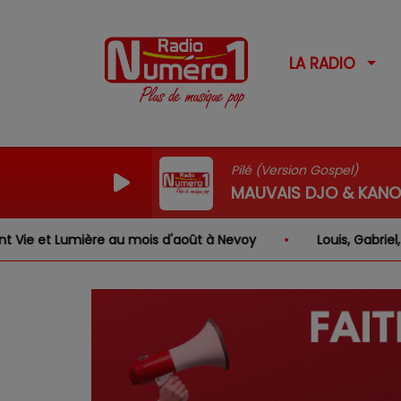
LA RADIO
Pilé (Version Gospel)
MAUVAIS DJO & KANO
au mois d'août à Nevoy
Louis, Gabriel, Inaya, Rose … q