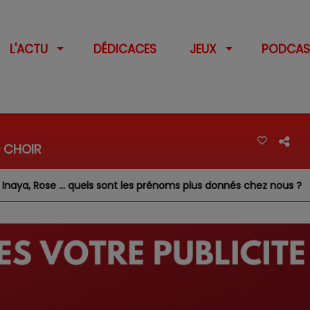
L'ACTU
DÉDICACES
JEUX
PODCAS
 CHOIR
uels sont les prénoms plus donnés chez nous ?
Feux d'art