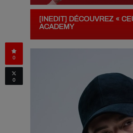
[INEDIT] DÉCOUVREZ « CE
ACADEMY
0
0