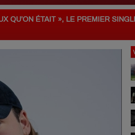
UX QU’ON ÉTAIT », LE PREMIER SING