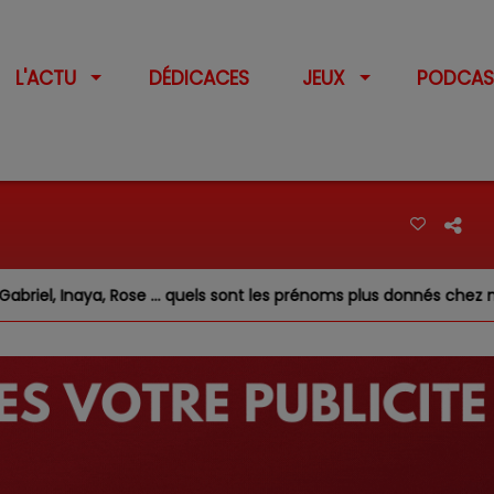
L'ACTU
DÉDICACES
JEUX
PODCAS
Rose … quels sont les prénoms plus donnés chez nous ?
Fe