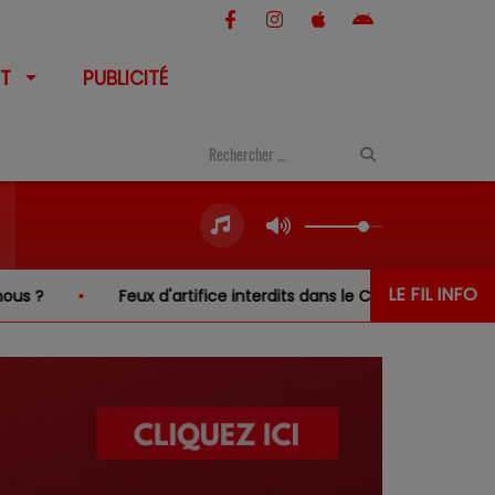
T
PUBLICITÉ
LE FIL INFO
ux d'artifice interdits dans le Cher… sauf au-dessus de l'eau