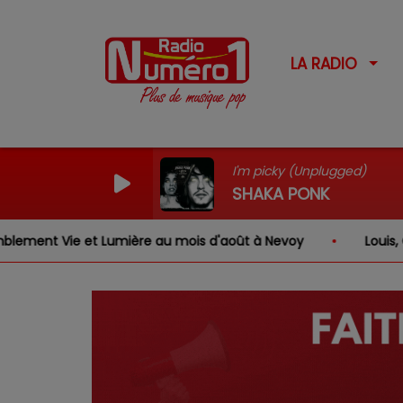
LA RADIO
I'm picky (Unplugged)
SHAKA PONK
umière au mois d'août à Nevoy
Louis, Gabriel, Inaya, 