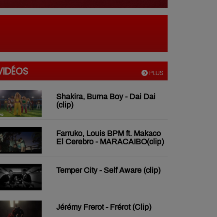
VIDÉOS
PLUS
Shakira, Burna Boy - Dai Dai
(clip)
Farruko, Louis BPM ft. Makaco
El Cerebro - MARACAIBO(clip)
Temper City - Self Aware (clip)
Jérémy Frerot - Frérot (Clip)