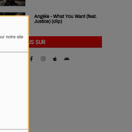
Angèle - What You Want (feat.
Justice) (clip)
ur notre site
SUIVEZ-NOUS SUR