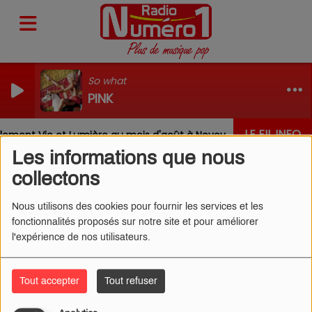
So what
PINK
LE FIL INFO
ement Vie et Lumière au mois d'août à Nevoy
Louis, G
Les informations que nous
collectons
Nous utilisons des cookies pour fournir les services et les
fonctionnalités proposés sur notre site et pour améliorer
GIMS - NINAO (CLIP)
l'expérience de nos utilisateurs.
Tout accepter
Tout refuser