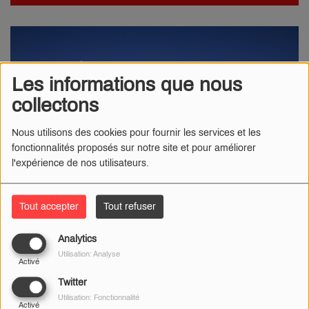
Les informations que nous
collectons
Nous utilisons des cookies pour fournir les services et les
fonctionnalités proposés sur notre site et pour améliorer
l'expérience de nos utilisateurs.
Tout accepter
Tout refuser
Analytics
18 DÉCEMBRE 2025
Utilisation: Analyse
Activé
Radio Numéro 1
- Ce jeudi matin, une rupture de
Twitter
canalisation est survenue au niveau du service de
Utilisation: Fonctionnalité
Activé