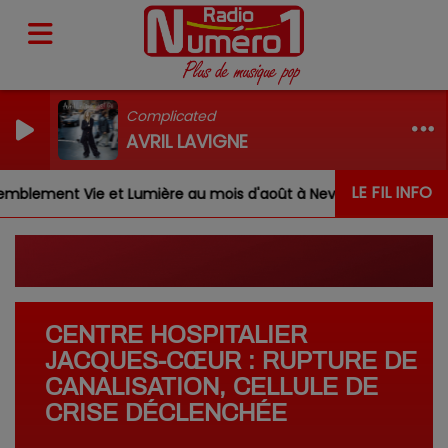
Complicated
AVRIL LAVIGNE
LE FIL INFO
mblement Vie et Lumière au mois d'août à Nevoy
Louis,
CENTRE HOSPITALIER
JACQUES-CŒUR : RUPTURE DE
CANALISATION, CELLULE DE
CRISE DÉCLENCHÉE